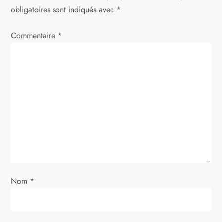
t
obligatoires sont indiqués avec
*
i
Commentaire
*
o
n
d
e
l
’
Nom
*
a