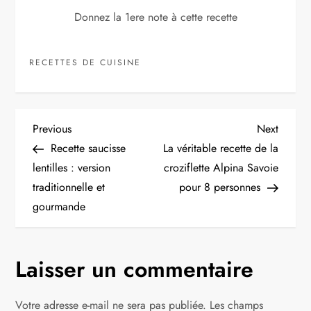
Donnez la 1ere note à cette recette
RECETTES DE CUISINE
N
Previous
Next
Previous
Next
Post
Post
Recette saucisse
La véritable recette de la
a
lentilles : version
croziflette Alpina Savoie
traditionnelle et
pour 8 personnes
v
gourmande
i
g
Laisser un commentaire
a
Votre adresse e-mail ne sera pas publiée.
Les champs