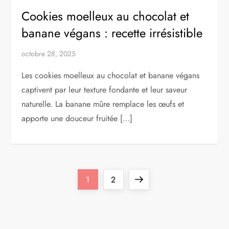
Cookies moelleux au chocolat et
banane végans : recette irrésistible
octobre 28, 2025
Les cookies moelleux au chocolat et banane végans
captivent par leur texture fondante et leur saveur
naturelle. La banane mûre remplace les œufs et
apporte une douceur fruitée […]
P
Page
Page
Next
1
2
a
page
g