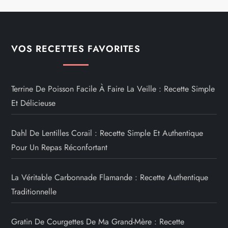
i
n
VOS RECETTES FAVORITES
a
t
Terrine De Poisson Facile À Faire La Veille : Recette Simple
Et Délicieuse
i
Dahl De Lentilles Corail : Recette Simple Et Authentique
o
Pour Un Repas Réconfortant
n
La Véritable Carbonnade Flamande : Recette Authentique
d
Traditionnelle
e
Gratin De Courgettes De Ma Grand-Mère : Recette