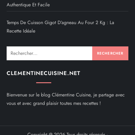
s
Authentique Et Facile
p
Temps De Cuisson Gigot D’agneau Au Four 2 Kg : La
u
Recette Idéale
b
Rechercher :
l
CLEMENTINECUISINE.NET
i
c
Bienvenue sur le blog Clémentine Cuisine, je partage avec
a
vous et avec grand plaisir toutes mes recettes !
t
i
Copyright @ 2026 Tous droits réservés -