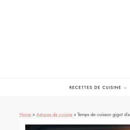
Skip
to
content
Mes meilleures recettes de cuisine
RECETTES DE CUISINE
Home
»
Astuces de cuisine
»
Temps de cuisson gigot d’ag