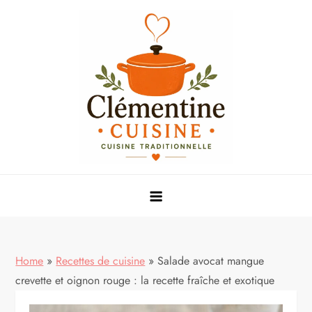
Skip
to
content
Mes meilleures recettes de cuisine
Home
»
Recettes de cuisine
»
Salade avocat mangue
crevette et oignon rouge : la recette fraîche et exotique