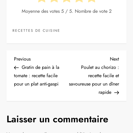
Moyenne des votes
5
/ 5. Nombre de vote
2
RECETTES DE CUISINE
N
Previous
Next
Previous
Next
Post
Post
Gratin de pain à la
Poulet au chorizo :
a
tomate : recette facile
recette facile et
pour un plat anti-gaspi
savoureuse pour un dîner
v
rapide
i
g
Laisser un commentaire
a