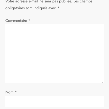
Votre adresse e-mail ne sera pas publiée.
Les champs
t
obligatoires sont indiqués avec
*
i
Commentaire
*
o
n
d
e
l
’
Nom
*
a