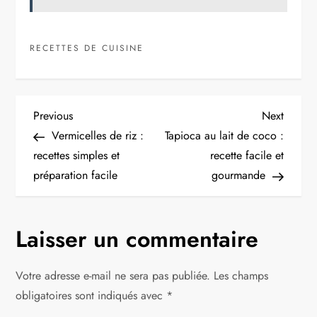
RECETTES DE CUISINE
N
Previous
Next
Previous
Next
Post
Post
Vermicelles de riz :
Tapioca au lait de coco :
a
recettes simples et
recette facile et
préparation facile
gourmande
v
i
Laisser un commentaire
g
Votre adresse e-mail ne sera pas publiée.
Les champs
a
obligatoires sont indiqués avec
*