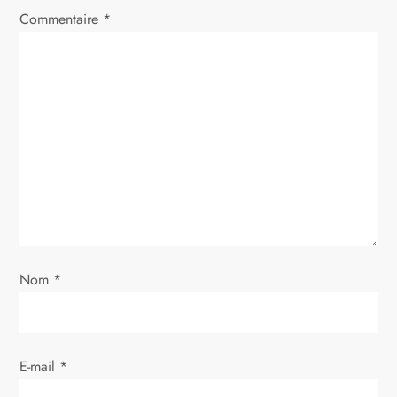
t
Commentaire
*
i
o
n
d
e
l
Nom
*
’
a
E-mail
*
r