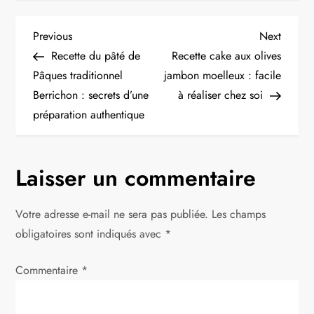
N
Previous
Next
Previous
Next
Post
Post
Recette du pâté de
Recette cake aux olives
a
Pâques traditionnel
jambon moelleux : facile
Berrichon : secrets d’une
à réaliser chez soi
v
préparation authentique
i
g
Laisser un commentaire
a
Votre adresse e-mail ne sera pas publiée.
Les champs
t
obligatoires sont indiqués avec
*
i
Commentaire
*
o