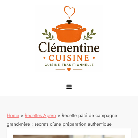
Skip
to
content
Mes meilleures recettes de cuisine
Home
»
Recettes Apéro
»
Recette pâté de campagne
grand-mère : secrets d’une préparation authentique