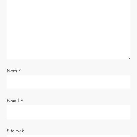
n
d
e
l
’
Nom
*
a
r
E-mail
*
t
i
Site web