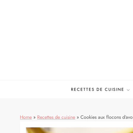
Skip
to
content
Mes meilleures recettes de cuisine
RECETTES DE CUISINE
Home
»
Recettes de cuisine
»
Cookies aux flocons d’avo