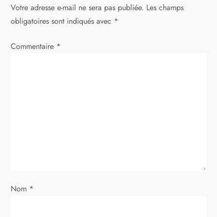
a
Votre adresse e-mail ne sera pas publiée.
Les champs
t
obligatoires sont indiqués avec
*
i
Commentaire
*
o
n
d
e
l
’
Nom
*
a