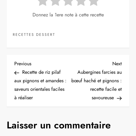
Donnez la 1ere note à cette recette
RECETTES DESSERT
N
Previous
Next
Previous
Next
Post
Post
Recette de riz pilaf
Aubergines farcies au
a
aux pignons et amandes :
bœuf haché et pignons :
saveurs orientales faciles
recette facile et
v
à réaliser
savoureuse
i
g
Laisser un commentaire