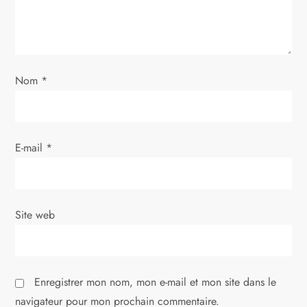
e
l
Nom
*
’
a
E-mail
*
r
t
i
Site web
c
l
Enregistrer mon nom, mon e-mail et mon site dans le
navigateur pour mon prochain commentaire.