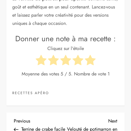
goût et esthétique en un seul contenant. Lancez-vous
et laissez parler votre créativité pour des versions
uniques à chaque occasion.
Donner une note à ma recette :
Cliquez sur l'étoile
Moyenne des votes
5
/ 5. Nombre de vote
1
RECETTES APÉRO
N
Previous
Next
Previous
Next
Post
Post
Terrine de crabe facile
Velouté de potimarron en