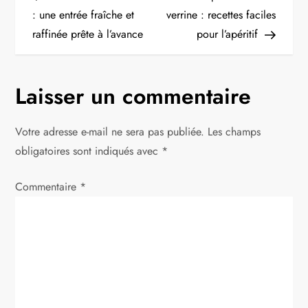
a
: une entrée fraîche et
verrine : recettes faciles
raffinée prête à l’avance
pour l’apéritif
v
i
Laisser un commentaire
g
Votre adresse e-mail ne sera pas publiée.
Les champs
a
obligatoires sont indiqués avec
*
t
Commentaire
*
i
o
n
d