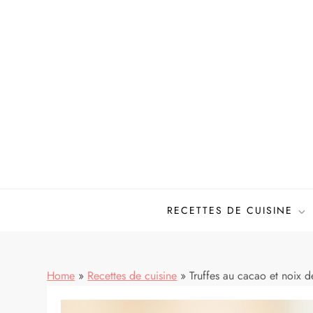
Skip
to
content
Mes meilleures recettes de cuisine
RECETTES DE CUISINE
Home
»
Recettes de cuisine
»
Truffes au cacao et noix d