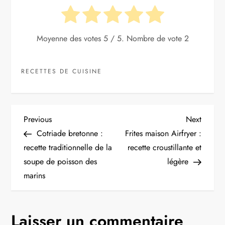
Moyenne des votes
5
/ 5. Nombre de vote
2
RECETTES DE CUISINE
N
Previous
Next
Previous
Next
Post
Post
Cotriade bretonne :
Frites maison Airfryer :
a
recette traditionnelle de la
recette croustillante et
soupe de poisson des
légère
v
marins
i
g
Laisser un commentaire