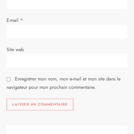
a
r
E-mail
*
t
i
Site web
c
l
Enregistrer mon nom, mon e-mail et mon site dans le
e
navigateur pour mon prochain commentaire.