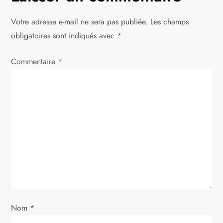
a
Votre adresse e-mail ne sera pas publiée.
Les champs
t
obligatoires sont indiqués avec
*
i
Commentaire
*
o
n
d
e
l
’
Nom
*