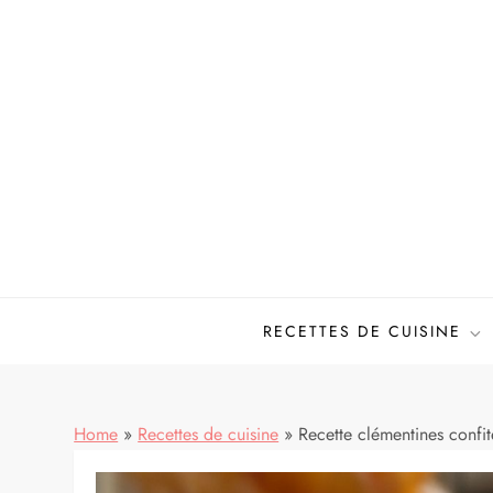
Skip
to
content
Mes meilleures recettes de cuisine
RECETTES DE CUISINE
Home
»
Recettes de cuisine
»
Recette clémentines confite