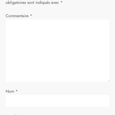
t
obligatoires sont indiqués avec
*
i
Commentaire
*
o
n
d
e
l
’
Nom
*
a
r