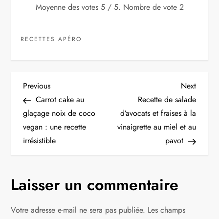
Moyenne des votes
5
/ 5. Nombre de vote
2
RECETTES APÉRO
N
Previous
Next
Previous
Next
Post
Post
Carrot cake au
Recette de salade
a
glaçage noix de coco
d’avocats et fraises à la
vegan : une recette
vinaigrette au miel et au
v
irrésistible
pavot
i
g
Laisser un commentaire
a
Votre adresse e-mail ne sera pas publiée.
Les champs