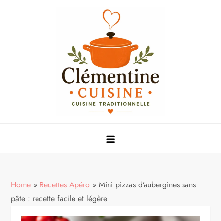
Skip
to
content
Mes meilleures recettes de cuisine
Home
»
Recettes Apéro
»
Mini pizzas d’aubergines sans
pâte : recette facile et légère