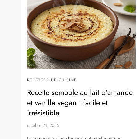
RECETTES DE CUISINE
Recette semoule au lait d’amande
et vanille vegan : facile et
irrésistible
octobre 21, 2025
La semoule au lait d’amande et vanille végan